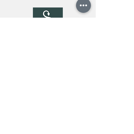
Φαρμακεία
Ενημερώστε τους πελάτες για
νέα προϊόντα και συμβουλές
υγείας.
Κέντρα Αισθητικής